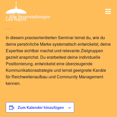
« Alle Veranstaltungen
April 12, 2027 @ 9:00 a.m.
April 14, 2027 @ 4:00 p.m.
In diesem praxisorientierten Seminar lernst du, wie du
deine persönliche Marke systematisch entwickelst, deine
Expertise sichtbar machst und relevante Zielgruppen
gezielt ansprichst. Du erarbeitest deine individuelle
Positionierung, entwickelst eine überzeugende
Kommunikationsstrategie und lernst geeignete Kanäle
für Reichweitenaufbau und Community Management
kennen.
Zum Kalender hinzufügen