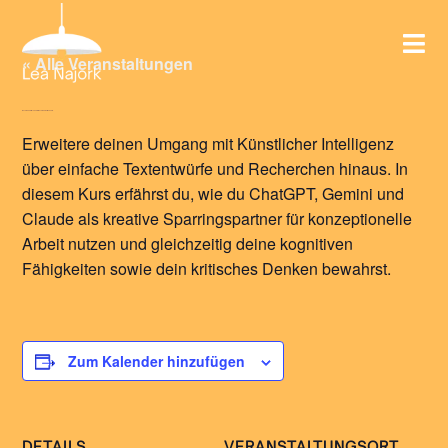
« Alle Veranstaltungen
November 18 @ 10:00 a.m.
November 20 @ 5:00 p.m.
Erweitere deinen Umgang mit Künstlicher Intelligenz
über einfache Textentwürfe und Recherchen hinaus. In
diesem Kurs erfährst du, wie du ChatGPT, Gemini und
Claude als kreative Sparringspartner für konzeptionelle
Arbeit nutzen und gleichzeitig deine kognitiven
Fähigkeiten sowie dein kritisches Denken bewahrst.
Zum Kalender hinzufügen
DETAILS
VERANSTALTUNGSORT